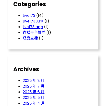
Categories
Live173
(14)
Live173 APK
(1)
live173 app
(1)
直播平台推薦
(1)
遊戲直播
(1)
Archives
2025 年 8 月
2025 年 7 月
2025 年 6 月
2025 年 5 月
2025 年 4 月