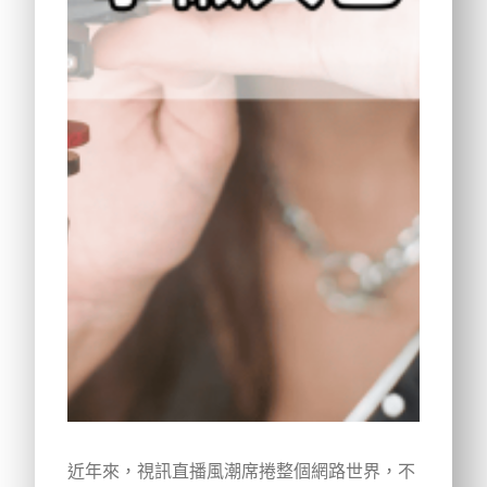
近年來，視訊直播風潮席捲整個網路世界，不