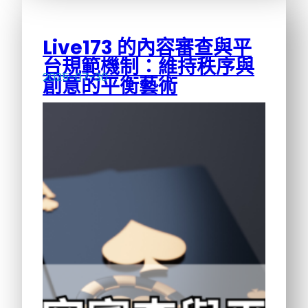
Live173 的內容審查與平
台規範機制：維持秩序與
2025-07-30
創意的平衡藝術