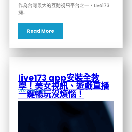
作為台灣最大的互動視訊平台之一，Live173
擁…
Read More
live173 app安裝全教
學！美女視訊、遊戲直播
2025-07-14
一鍵暢玩沒煩惱！