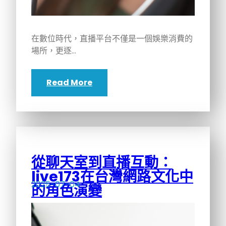
在數位時代，直播平台不僅是一個娛樂消費的
場所，更逐…
Read More
從聊天室到直播互動：
live173在台灣網路文化中
2025-07-04
的角色演變