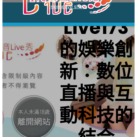
跳
Home
live show
至
Live173
主
要
內
的娛樂創
容
新：數位
直播與互
動科技的