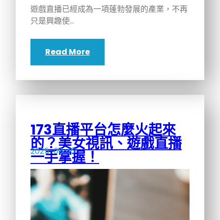
遊戲直播已經成為一項蓬勃發展的產業，不再
只是興趣使…
Read More
173直播平台怎麼火起來
的？美女視訊、遊戲直播
2025-06-16
一手掌握！