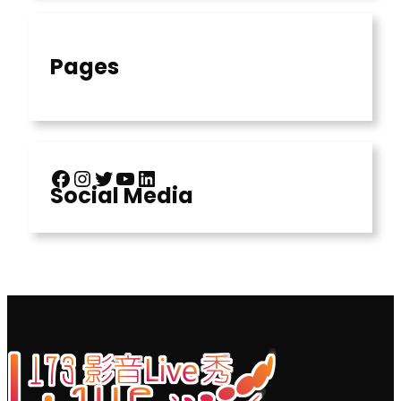
Pages
Facebook
Instagram
X
YouTube
LinkedIn
Social Media