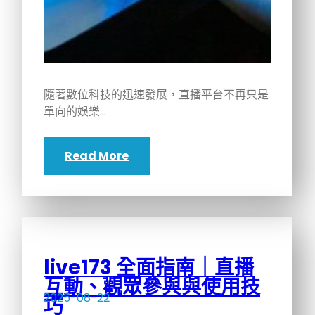
隨著數位科技的迅速發展，直播平台不再只是
單向的娛樂…
Read More
live173 全面指南｜直播
互動、觀眾參與與使用技
2025-08-22
巧