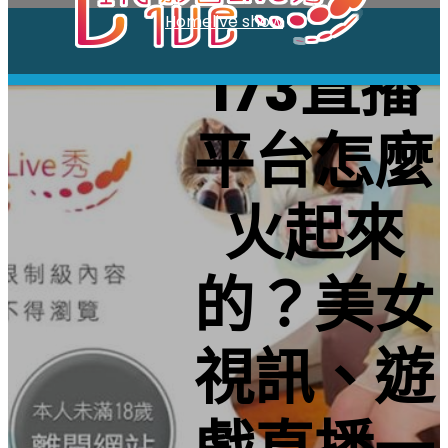
跳
Home
live show
至
173直播
主
要
內
平台怎麼
容
火起來
的？美女
視訊、遊